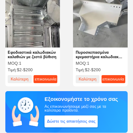
Εφοδιαστικά καλωδιακών
Πυροσκεπασμένα
καλαθιών με ζεστό βύθιση
κρεμαστήρια καλωδιακών
καλαθιών Συστατικά
MOQ:
1
MOQ:
1
καλωδιακών καλαθιών
Τιμή:
$2-$200
Τιμή:
$2-$200
Καλύτερη
επικοινωνία
Καλύτερη
επικοινωνία
τιμή
τιμή
Εξοικονομήστε το χρόνο σας
Ας επικοινωνήσουμε μαζί σας με τα
καλύτερα προϊόντα.
Δώστε τις απαιτήσεις σας