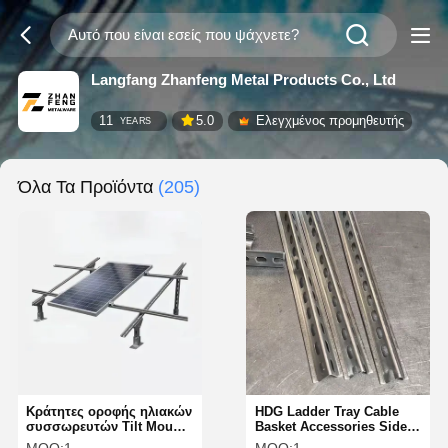
Langfang Zhanfeng Metal Products Co., Ltd
11
5.0
Ελεγχμένος προμηθευτής
YEARS
Όλα Τα Προϊόντα
(205)
Κράτητες οροφής ηλιακών
HDG Ladder Tray Cable
συσσωρευτών Tilt Mount
Basket Accessories Side
για οροφή μεταλλικού
Rail για τη διαχείριση