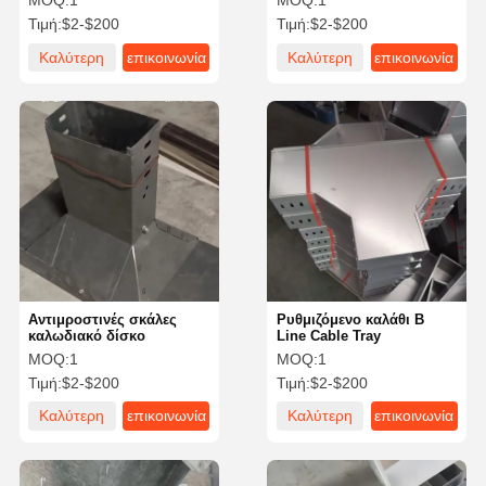
MOQ:
1
MOQ:
1
αλουμινίου ODM
καλωδίων
Τιμή:
$2-$200
Τιμή:
$2-$200
Καλύτερη
επικοινωνία
Καλύτερη
επικοινωνία
τιμή
τιμή
Αντιμροστινές σκάλες
Ρυθμιζόμενο καλάθι B
καλωδιακό δίσκο
Line Cable Tray
MOQ:
1
MOQ:
1
Τιμή:
$2-$200
Τιμή:
$2-$200
Καλύτερη
επικοινωνία
Καλύτερη
επικοινωνία
τιμή
τιμή