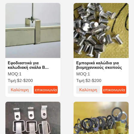
Εφοδιαστικά για
Εμπορικά καλώδια για
καλωδιακή σκάλα B
βιομηχανικούς σκοπούς
Γραμμή B Γραμμή
MOQ:
1
MOQ:
1
Εφοδιαστικά για
Τιμή:
$2-$200
Τιμή:
$2-$200
καλωδιακό δίσκο ODM
Καλύτερη
επικοινωνία
Καλύτερη
επικοινωνία
τιμή
τιμή