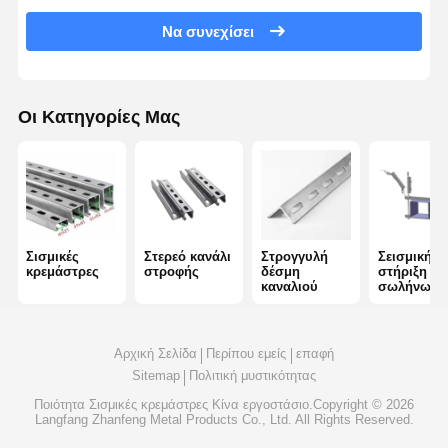
Να συνεχίσει
4 Δρόμος Σημικού Φραγματισμού
Τεχνητά αγκάλια γωνίας
Οι Κατηγορίες Μας
Τραπέζι καλωδίων διαδρομής
Συσκευές για καλώδια
Σιδηροδρομικές θήκες ηλιακών συλλεκτών
Συσκευές ηλιακής τοποθέτησης
Σισμικές
Στερεό κανάλι
Στρογγυλή
Σεισμική
κρεμάστρες
στροφής
δέσμη
στήριξη
καναλιού
σωλήνων
ηλιακό κανάλι τοποθέτησης
Ηλιακή οδό στην οροφή
Αρχική Σελίδα
Περίπου εμείς
επαφή
Sitemap
Πολιτική μυστικότητας
Ποιότητα
Σισμικές κρεμάστρες
Κίνα εργοστάσιο.Copyright © 2026
Langfang Zhanfeng Metal Products Co., Ltd. All Rights Reserved.