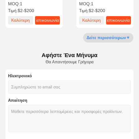
συσκευές
Σιδηροδρομικό υλικό για
MOQ:
1
MOQ:
1
υπερυψωμένες γραμμές
Τιμή:
$2-$200
Τιμή:
$2-$200
Καλύτερη
επικοινωνία
Καλύτερη
επικοινωνία
Επισκέψεις
Έλεγχος
Επικοινωνήσ
Ειδήσεις
Στο
Ποιότητας
Τε Μαζί Μας
τιμή
τιμή
Εργοστάσιο
Δείτε περισσότερων
Αφήστε Ένα Μήνυμα
Θα Απαντήσουμε Γρήγορα
Υποθέσεις
Ηλεκτρονικό
Σισμικές κρεμάστρες
Στερεό κανάλι στροφής
Απαίτηση
Στρογγυλή δέσμη καναλιού
Σεισμική στήριξη σωλήνων
σεισμική στήριξη καλωδιακού δίσκου