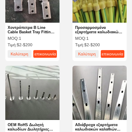
Χοντρόπετρα B Line
Προσαρμοσμένα
Cable Basket Tray Fittings
εξαρτήματα καλωδιακών
OEM
καλαθιών ρυθμιζόμενες
MOQ:
1
MOQ:
1
πλευρικές ράγες
Τιμή:
$2-$200
Τιμή:
$2-$200
Καλύτερη
επικοινωνία
Καλύτερη
επικοινωνία
τιμή
τιμή
Σπίτι
Προϊόντα
Βίντεο
Σχετικά Με
Εμάς
OEM RoHS Δωλητή
Αδιάβροχα εξαρτήματα
καλωδίων Δωλητήριες
καλωδιακών καλαθιών