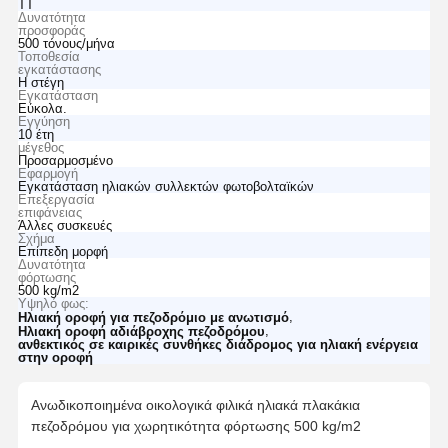
ΤΤ
Δυνατότητα
προσφοράς
500 τόνους/μήνα
Τοποθεσία
εγκατάστασης
Η στέγη
Εγκατάσταση
Εύκολα.
Εγγύηση
10 έτη
μέγεθος
Προσαρμοσμένο
Εφαρμογή
Εγκατάσταση ηλιακών συλλεκτών φωτοβολταϊκών
Επεξεργασία
επιφάνειας
Άλλες συσκευές
Σχήμα
Επίπεδη μορφή
Δυνατότητα
φόρτωσης
500 kg/m2
Υψηλό φως:
,
Ηλιακή οροφή για πεζοδρόμιο με ανωτισμό
,
Ηλιακή οροφή αδιάβροχης πεζοδρόμου
ανθεκτικός σε καιρικές συνθήκες διάδρομος για ηλιακή ενέργεια
στην οροφή
Ανωδικοποιημένα οικολογικά φιλικά ηλιακά πλακάκια
πεζοδρόμου για χωρητικότητα φόρτωσης 500 kg/m2