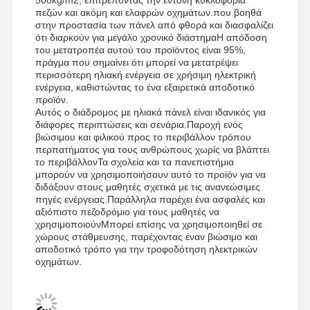
πεζών και ακόμη και ελαφρών οχημάτων.που βοηθά
σεισμική στήριξη καλωδιακού δίσκου
στην προστασία των πάνελ από φθορά και διασφαλίζει
ότι διαρκούν για μεγάλο χρονικό διάστημαΗ απόδοση
4 Δρόμος Σημικού Φραγματισμού
του μετατροπέα αυτού του προϊόντος είναι 95%,
πράγμα που σημαίνει ότι μπορεί να μετατρέψει
περισσότερη ηλιακή ενέργεια σε χρήσιμη ηλεκτρική
Τεχνητά αγκάλια γωνίας
ενέργεια, καθιστώντας το ένα εξαιρετικά αποδοτικό
προϊόν.
Τραπέζι καλωδίων διαδρομής
Αυτός ο διάδρομος με ηλιακά πάνελ είναι ιδανικός για
διάφορες περιπτώσεις και σενάρια.Παροχή ενός
Συσκευές για καλώδια
βιώσιμου και φιλικού προς το περιβάλλον τρόπου
περπατήματος για τους ανθρώπους χωρίς να βλάπτει
το περιβάλλονΤα σχολεία και τα πανεπιστήμια
Σιδηροδρομικές θήκες ηλιακών συλλεκτών
μπορούν να χρησιμοποιήσουν αυτό το προϊόν για να
διδάξουν στους μαθητές σχετικά με τις ανανεώσιμες
Συσκευές ηλιακής τοποθέτησης
πηγές ενέργειας.Παράλληλα παρέχει ένα ασφαλές και
αξιόπιστο πεζοδρόμιο για τους μαθητές να
ηλιακό κανάλι τοποθέτησης
χρησιμοποιούνΜπορεί επίσης να χρησιμοποιηθεί σε
χώρους στάθμευσης, παρέχοντας έναν βιώσιμο και
αποδοτικό τρόπο για την τροφοδότηση ηλεκτρικών
Ηλιακή οδό στην οροφή
οχημάτων.