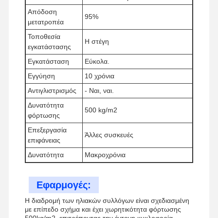
Απόδοση
95%
μετατροπέα
Τοποθεσία
Η στέγη
Επισκέψεις
Έλεγχος
Επικοινωνήσ
Ειδήσεις
εγκατάστασης
Στο
Ποιότητας
Τε Μαζί Μας
Εγκατάσταση
Εύκολα.
Εργοστάσιο
Εγγύηση
10 χρόνια
Αντιγλιστρισμός
- Ναι, ναι.
Δυνατότητα
500 kg/m2
φόρτωσης
Υποθέσεις
Επεξεργασία
Άλλες συσκευές
επιφάνειας
Σισμικές κρεμάστρες
Δυνατότητα
Μακροχρόνια
Στερεό κανάλι στροφής
Εφαρμογές:
Στρογγυλή δέσμη καναλιού
Η διαδρομή των ηλιακών συλλόγων είναι σχεδιασμένη
με επίπεδο σχήμα και έχει χωρητικότητα φόρτωσης
Σεισμική στήριξη σωλήνων
500kg/m2, επιτρέποντας την έντονη κυκλοφορία