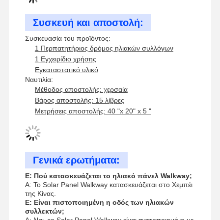
Συσκευή και αποστολή:
Συσκευασία του προϊόντος:
1 Περπατητήριος δρόμος ηλιακών συλλόγων
1 Εγχειρίδιο χρήσης
Εγκαταστατικό υλικό
Ναυτιλία:
Μέθοδος αποστολής: χερσαία
Βάρος αποστολής: 15 λίβρες
Μετρήσεις αποστολής: 40 "x 20" x 5 "
Γενικά ερωτήματα:
Ε: Πού κατασκευάζεται το ηλιακό πάνελ Walkway;
Α: Το Solar Panel Walkway κατασκευάζεται στο Χεμπέι
της Κίνας.
Ε: Είναι πιστοποιημένη η οδός των ηλιακών
συλλεκτών;
Α: Ναι, το Solar Panel Walkway είναι πιστοποιημένο με