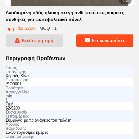
2/2
Ανοδισμένη οδός ηλιακή στέγη ανθεκτική στις καιρικές
συνθήκες για φωτοβολταϊκά πάνελ
Τιμή：$2-$200
MOQ：1
Καλύτερη τιμή
Επικοινωνήστε
Περιγραφή Προϊόντων
Τόπος
καταγωγής
Χεμπέι, Κίνα
Πιστοποίηση
ISO9001
Ποσότητα
παραγγελίας
min
1
Τιμή
$2-$200
Συσκευασία
λεπτομέρειες
Σύμφωνα με τις ανάγκες του πελάτη
Χρόνος
παράδοσης
15-30 εργάσιμες ημέρες
Όροι πληρωμής