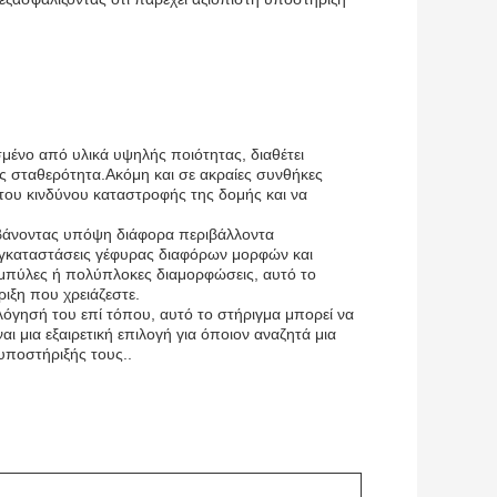
ασμένο από υλικά υψηλής ποιότητας, διαθέτει
ας σταθερότητα.Ακόμη και σε ακραίες συνθήκες
του κινδύνου καταστροφής της δομής και να
μβάνοντας υπόψη διάφορα περιβάλλοντα
εγκαταστάσεις γέφυρας διαφόρων μορφών και
 καμπύλες ή πολύπλοκες διαμορφώσεις, αυτό το
ιξη που χρειάζεστε.
όγησή του επί τόπου, αυτό το στήριγμα μπορεί να
ι μια εξαιρετική επιλογή για όποιον αναζητά μια
 υποστήριξής τους..