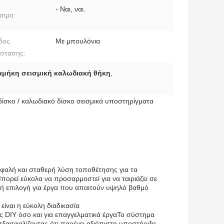
- Ναι, ναι.
σιμο:
δος
Με μπουλόνια
άστασης:
αμήκη σεισμική καλωδιακή θήκη
,
δίσκο / καλωδιακό δίσκο σεισμικά υποστηρίγματα
ασφαλή και σταθερή λύση τοποθέτησης για τα
ορεί εύκολα να προσαρμοστεί για να ταιριάζει σε
κή επιλογή για έργα που απαιτούν υψηλό βαθμό
ίναι η εύκολη διαδικασία
ς DIY όσο και για επαγγελματικά έργαΤο σύστημα
, εξασφαλίζοντας ότι παρέχει αξιόπιστη υποστήριξη