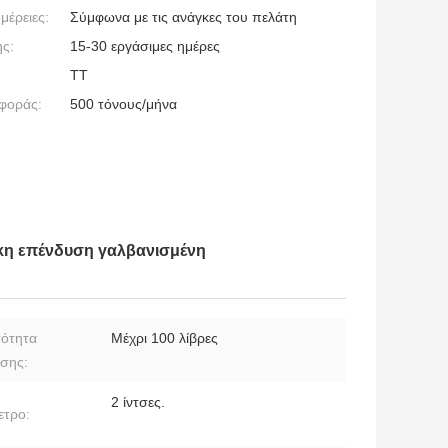
μέρειες:
Σύμφωνα με τις ανάγκες του πελάτη
ς:
15-30 εργάσιμες ημέρες
ΤΤ
φοράς:
500 τόνους/μήνα
κη επένδυση γαλβανισμένη
ότητα
Μέχρι 100 λίβρες
σης:
2 ίντσες.
ετρο: