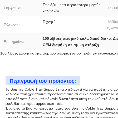
Ταιριάζει με τα περισσότερα μεγέθη
Συμφωνία:
Ρυθμί
καλωδίων
Τεχνητά
Μέθο
Τελείωσε.:
εγκατ
100 λίβρες σεισμικό καλωδιακό δίσκο
,
Δι
Επισημαίνω:
OEM διαμήκη σεισμική στήριξη
100 λίβρες χωρητικότητα φορτίου σεισμική υποστήριξη για καλωδιακό 
Περιγραφή του προϊόντος:
Το Seismic Cable Tray Support έχει σχεδιαστεί για να παρέχει μια 
καλώδια που χρειάζονται προστασία από σεισμική δραστηριότητα.Μπ
οποιοδήποτε δίσκο καλωδίωνΗ δυνατότητα αυτή την καθιστά ιδανι
ευελιξίας και προσαρμοστικότητας.
Ένα από τα βασικά πλεονεκτήματα του Seismic Cable Tray Support ε
εγκατάστασης.καθιστώντας την ιδανική λύση τόσο για εγκαταστάσει
υποστήριξης έχει σχεδιαστεί για να είναι ανθεκτικό και μακροχρόνιο