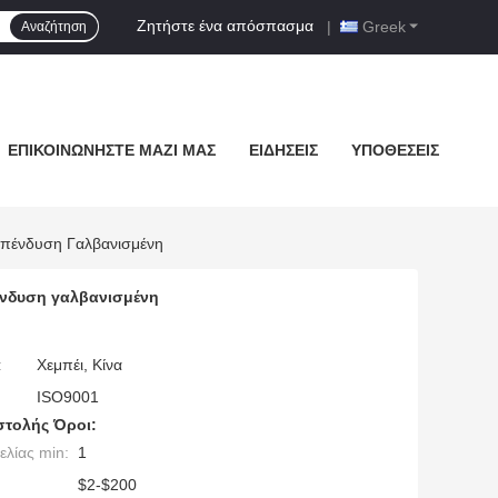
Ζητήστε ένα απόσπασμα
|
Greek
Αναζήτηση
ΕΠΙΚΟΙΝΩΝΉΣΤΕ ΜΑΖΊ ΜΑΣ
ΕΙΔΉΣΕΙΣ
ΥΠΟΘΈΣΕΙΣ
Επένδυση Γαλβανισμένη
ένδυση γαλβανισμένη
:
Χεμπέι, Κίνα
ISO9001
τολής Όροι:
λίας min:
1
$2-$200