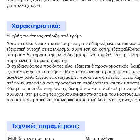
για πολλά χρόνια.
Χαρακτηριστικά:
Υψηλής ποιότητας στήριξη από κράμα
Αυτό το υλικό είναι κατασκευασμένο για να διαρκεί, είναι κατασκευ
εξαιρετική αντοχή σε εφελκυσμό, συμπίεση και κοπή, εξασφαλίζοντ
σεισμούΗ διατήρηση της αλυσίδας μπορεί να συμβάλει στη μείωση 
παρατείνει τη διάρκεια ζωής της.
Ο σχεδιασμός του προϊόντος είναι εξαιρετικά προσαρμοστικός, λα
εγκατάστασης και απαιτήσεις.Μπορεί εύκολα να προσαρμοστεί σε 
μεγεθών ρυθμίζοντας τα στοιχείαΕίτε πρόκειται για ευθείες τομές,
στήριγμα μπορεί να σας προσφέρει τη σταθερότητα και την υποστήρ
Χάρη στο μοντελοποιημένο σχεδιασμό του και την εύκολη συναρμολ
συμβάλει στη μείωση του χρόνου εγκατάστασης και του κόστους.Είνα
πιο αποτελεσματική και οικονομικά αποδοτική λύση για τις ανάγκες
Τεχνικές παραμέτρους:
Μέθοδος εγκατάστασης
Με μπουλόνια