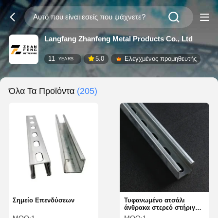
Langfang Zhanfeng Metal Products Co., Ltd
11
5.0
Ελεγχμένος προμηθευτής
YEARS
Όλα Τα Προϊόντα
(205)
Σημείο Επενδύσεων
Τυφανωμένο ατσάλι
άνθρακα στερεό στήριγμα
κανάλι C προφίλ 50mm-