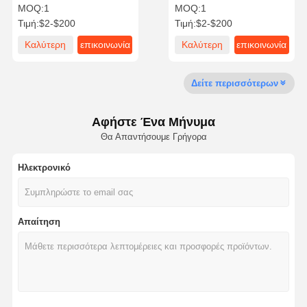
σωλήνα υποστηρίζει 4
MOQ:
1
MOQ:
1
ίντσες
Τιμή:
$2-$200
Τιμή:
$2-$200
Καλύτερη
επικοινωνία
Καλύτερη
επικοινωνία
Επισκέψεις
Έλεγχος
Επικοινωνήσ
Ειδήσεις
Στο
Ποιότητας
Τε Μαζί Μας
τιμή
τιμή
Εργοστάσιο
Δείτε περισσότερων
Αφήστε Ένα Μήνυμα
Θα Απαντήσουμε Γρήγορα
Υποθέσεις
Ηλεκτρονικό
Σισμικές κρεμάστρες
Στερεό κανάλι στροφής
Απαίτηση
Στρογγυλή δέσμη καναλιού
Σεισμική στήριξη σωλήνων
σεισμική στήριξη καλωδιακού δίσκου