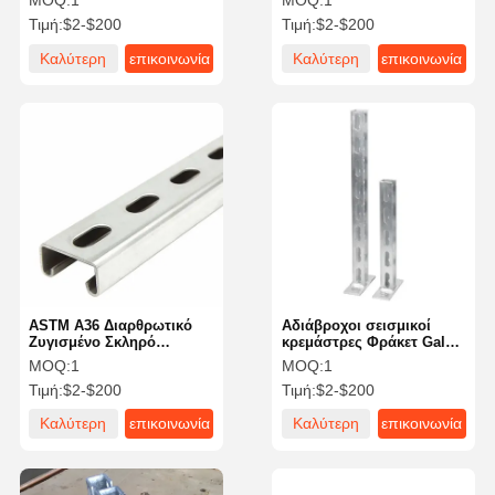
MOQ:
1
MOQ:
1
300mm OEM
Τιμή:
$2-$200
Τιμή:
$2-$200
Καλύτερη
επικοινωνία
Καλύτερη
επικοινωνία
τιμή
τιμή
ASTM A36 Διαρθρωτικό
Αδιάβροχοι σεισμικοί
Ζυγισμένο Σκληρό
κρεμάστρες Φράκετ Galv
Στραμμένο Διάδρομο
Unistrut Steel
MOQ:
1
MOQ:
1
Μεταλλικό Φρέμασμα
Προσαρμοσμένο
Τιμή:
$2-$200
Τιμή:
$2-$200
Χάλυβα σε σχήμα U
Καλύτερη
επικοινωνία
Καλύτερη
επικοινωνία
τιμή
τιμή