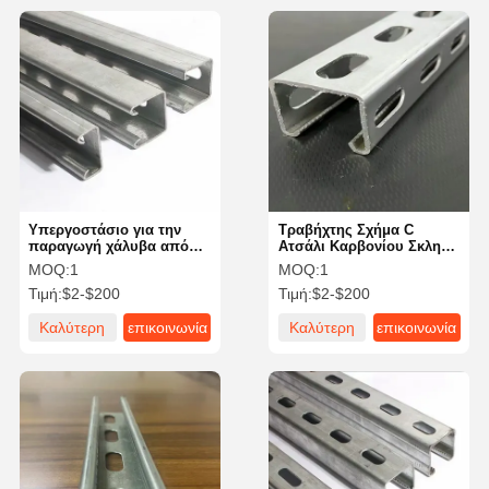
Υπεργοστάσιο για την
Τραβήχτης Σχήμα C
παραγωγή χάλυβα από
Ατσάλι Καρβονίου Σκληρό
χάλυβα
Στήλωμα Διάβασης
MOQ:
1
MOQ:
1
Διάβασης 14 Διάβασης
Τιμή:
$2-$200
Τιμή:
$2-$200
Για Το πλαίσιο
Καλύτερη
επικοινωνία
Καλύτερη
επικοινωνία
τιμή
τιμή