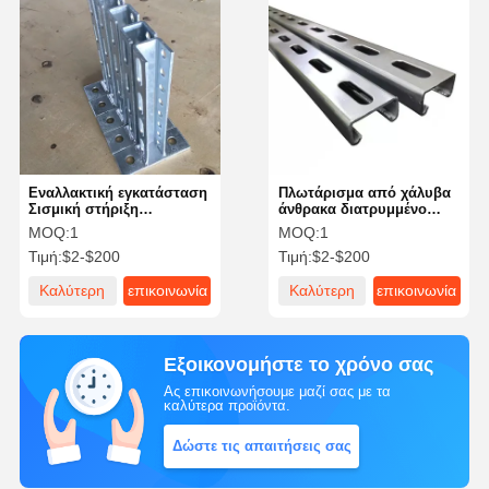
Εναλλακτική εγκατάσταση
Πλωτάρισμα από χάλυβα
Σισμική στήριξη
άνθρακα διατρυμμένο
Κράτησης Ανθεκτικός σε
προεπιμηχασμένο
MOQ:
1
MOQ:
1
σεισμούς Αδιάβροχος σε
Unistrut C Channel Beam
Τιμή:
$2-$200
Τιμή:
$2-$200
καιρικές συνθήκες
6 Inch
Καλύτερη
επικοινωνία
Καλύτερη
επικοινωνία
τιμή
τιμή
Εξοικονομήστε το χρόνο σας
Ας επικοινωνήσουμε μαζί σας με τα
καλύτερα προϊόντα.
Δώστε τις απαιτήσεις σας