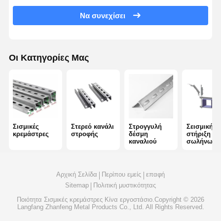
Να συνεχίσει
4 Δρόμος Σημικού Φραγματισμού
Τεχνητά αγκάλια γωνίας
Οι Κατηγορίες Μας
Τραπέζι καλωδίων διαδρομής
Συσκευές για καλώδια
Σιδηροδρομικές θήκες ηλιακών συλλεκτών
Συσκευές ηλιακής τοποθέτησης
Σισμικές
Στερεό κανάλι
Στρογγυλή
Σεισμική
κρεμάστρες
στροφής
δέσμη
στήριξη
καναλιού
σωλήνων
ηλιακό κανάλι τοποθέτησης
Ηλιακή οδό στην οροφή
Αρχική Σελίδα
Περίπου εμείς
επαφή
Sitemap
Πολιτική μυστικότητας
Ποιότητα
Σισμικές κρεμάστρες
Κίνα εργοστάσιο.Copyright © 2026
Langfang Zhanfeng Metal Products Co., Ltd. All Rights Reserved.