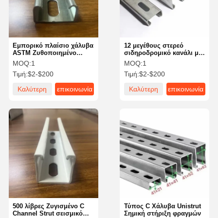
Εμπορικό πλαίσιο χάλυβα
12 μεγέθους στερεό
ASTM Ζυθοποιημένο
σιδηροδρομικό κανάλι με
κανάλι στρογγυλοφόρου
στερεό σιδηροδρομικό
MOQ:
1
MOQ:
1
C τμήμα 100mm
κανάλι
Τιμή:
$2-$200
Τιμή:
$2-$200
Καλύτερη
επικοινωνία
Καλύτερη
επικοινωνία
τιμή
τιμή
Σπίτι
Προϊόντα
Βίντεο
Σχετικά Με
Εμάς
500 λίβρες Ζυγισμένο C
Τύπος C Χάλυβα Unistrut
Channel Strut σεισμικό
Σημική στήριξη φραγμών