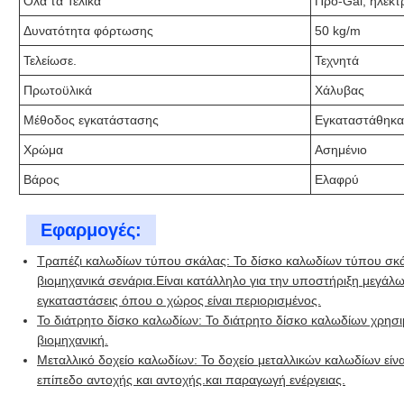
Όλα τα Τελικά
Προ-Gal, ηλεκτ
Δυνατότητα φόρτωσης
50 kg/m
Τελείωσε.
Τεχνητά
Πρωτοϋλικά
Χάλυβας
Μέθοδος εγκατάστασης
Εγκαταστάθηκαν
Χρώμα
Ασημένιο
Βάρος
Ελαφρύ
Εφαρμογές:
Τραπέζι καλωδίων τύπου σκάλας: Το δίσκο καλωδίων τύπου σκά
βιομηχανικά σενάρια.Είναι κατάλληλο για την υποστήριξη μεγάλω
εγκαταστάσεις όπου ο χώρος είναι περιορισμένος.
Το διάτρητο δίσκο καλωδίων: Το διάτρητο δίσκο καλωδίων χρησι
βιομηχανική.
Μεταλλικό δοχείο καλωδίων: Το δοχείο μεταλλικών καλωδίων είνα
επίπεδο αντοχής και αντοχής.και παραγωγή ενέργειας.