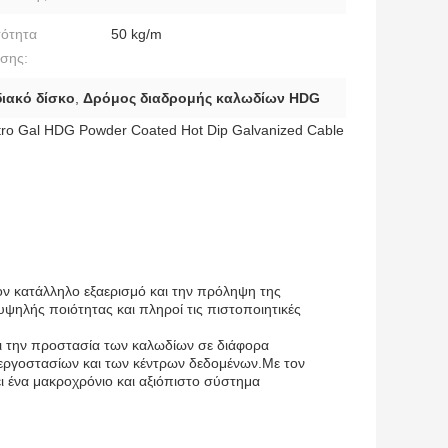
ότητα
50 kg/m
σης:
ιακό δίσκο
,
Δρόμος διαδρομής καλωδίων HDG
tro Gal HDG Powder Coated Hot Dip Galvanized Cable
τον κατάλληλο εξαερισμό και την πρόληψη της
ψηλής ποιότητας και πληροί τις πιστοποιητικές
και την προστασία των καλωδίων σε διάφορα
εργοστασίων και των κέντρων δεδομένων.Με τον
ι ένα μακροχρόνιο και αξιόπιστο σύστημα