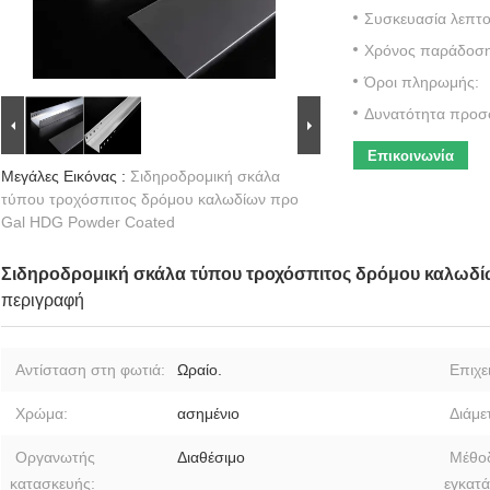
Συσκευασία λεπτο
Χρόνος παράδοση
Όροι πληρωμής:
Δυνατότητα προσ
Επικοινωνία
Μεγάλες Εικόνας :
Σιδηροδρομική σκάλα
τύπου τροχόσπιτος δρόμου καλωδίων προ
Gal HDG Powder Coated
Σιδηροδρομική σκάλα τύπου τροχόσπιτος δρόμου καλωδί
περιγραφή
Αντίσταση στη φωτιά:
Ωραίο.
Επιχε
Χρώμα:
ασημένιο
Διάμε
Οργανωτής
Διαθέσιμο
Μέθο
κατασκευής:
εγκατ