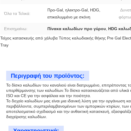
Προ-Gal, ηλεκτρο-Gal, HDG,
Δυνατ
Όλα τα Τελικά:
επικαλυμμένο με σκόνη
φόρτω
Επισημαίνω:
Πίνακα καλωδίων προ γύρου
,
HDG καλωδ
Τείχος κατασκευής από χάλυβα Τύπος καλωδιακής θήκης Pre Gal Elec
Tray
Περιγραφή του προϊόντος:
Το δίσκο καλωδίων του καναλιού είναι διατρυμμένο, επιτρέποντας 
υπερθέρμανσης των καλωδίων.Το δίσκο κατασκευάζεται από υλικά υ
ISO και CE για την ασφάλεια και την ποιότητα.
Το δοχείο καλωδίων μας είναι μια ιδανική λύση για την οργάνωση 
περιβάλλοντα, συμπεριλαμβανομένων των εμπορικών κτιρίων, των 
αποτελεσματικό σχεδιασμό και την ανθεκτική κατασκευή, εξασφαλίζε
διαχείρισης καλωδίων.
Χαρακτηριστικά: