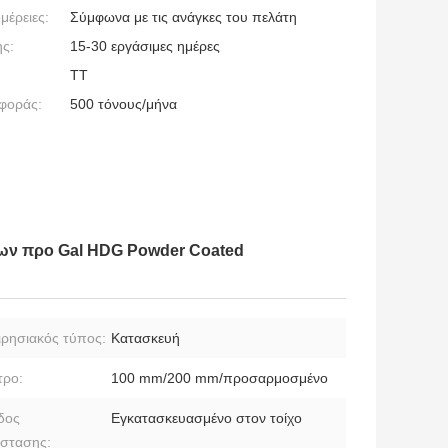
μέρειες:
Σύμφωνα με τις ανάγκες του πελάτη
ς:
15-30 εργάσιμες ημέρες
ΤΤ
φοράς:
500 τόνους/μήνα
ων προ Gal HDG Powder Coated
ιρησιακός τύπος:
Κατασκευή
τρο:
100 mm/200 mm/προσαρμοσμένο
δος
Εγκατασκευασμένο στον τοίχο
άστασης: