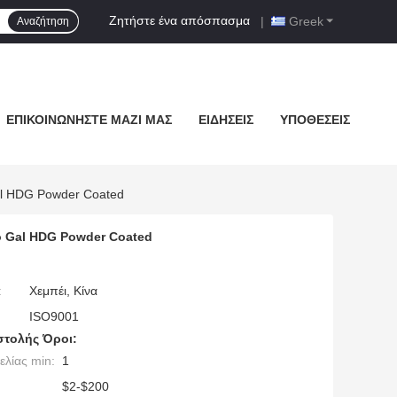
Ζητήστε ένα απόσπασμα
|
Greek
Αναζήτηση
ΕΠΙΚΟΙΝΩΝΉΣΤΕ ΜΑΖΊ ΜΑΣ
ΕΙΔΉΣΕΙΣ
ΥΠΟΘΈΣΕΙΣ
l HDG Powder Coated
 Gal HDG Powder Coated
:
Χεμπέι, Κίνα
ISO9001
τολής Όροι:
λίας min:
1
$2-$200