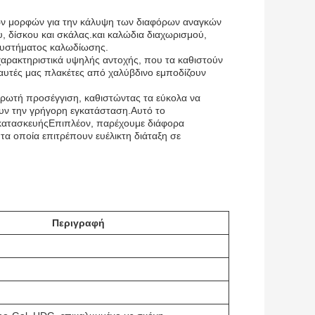
ών μορφών για την κάλυψη των διαφόρων αναγκών
 δίσκου και σκάλας.και καλώδια διαχωρισμού,
 συστήματος καλωδίωσης.
χαρακτηριστικά υψηλής αντοχής, που τα καθιστούν
καυτές μας πλακέτες από χαλύβδινο εμποδίζουν
θρωτή προσέγγιση, καθιστώντας τα εύκολα να
υν την γρήγορη εγκατάσταση.Αυτό το
ς κατασκευήςΕπιπλέον, παρέχουμε διάφορα
α οποία επιτρέπουν ευέλικτη διάταξη σε
Περιγραφή