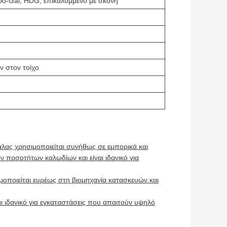
ρο-Gal, HDG, επικαλυμμένο με σκόνη
 στον τοίχο
λας χρησιμοποιείται συνήθως σε εμπορικά και
ν ποσοτήτων καλωδίων και είναι ιδανικό για
μοποιείται ευρέως στη βιομηχανία κατασκευών.και
ι ιδανικό για εγκαταστάσεις που απαιτούν υψηλό