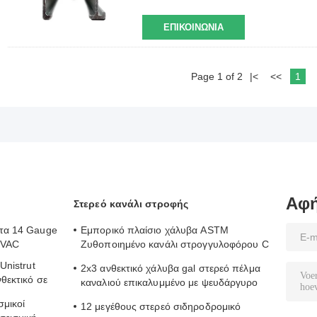
ΕΠΙΚΟΙΝΩΝΊΑ
Page 1 of 2
|<
<<
1
Αφή
Στερεό κανάλι στροφής
ατα 14 Gauge
Εμπορικό πλαίσιο χάλυβα ASTM
HVAC
Ζυθοποιημένο κανάλι στρογγυλοφόρου C
τμήμα 100mm
Unistrut
2x3 ανθεκτικό χάλυβα gal στερεό πέλμα
νθεκτικό σε
καναλιού επικαλυμμένο με ψευδάργυρο
βαρέα φορτία
σμικοί
12 μεγέθους στερεό σιδηροδρομικό