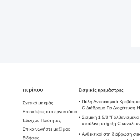
περίπου
Σισμικές κρεμάστρες
Πύλη Αντισεισμικά Κρεβάσμ
Σχετικά με εμάς
C Διάδρομο Για Διοχέτευση 
Επισκέψεις στο εργοστάσιο
Σισμική 1 5/8 "Γαλβανισμένα 
Έλεγχος Ποιότητας
ατσάλινη στήριξη C κανάλι α
Επικοινωνήστε μαζί μας
σεισμούς
Ανθεκτικοί στη διάβρωση σει
Ειδήσεις