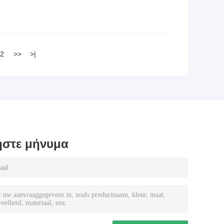
2
>>
>|
στε μήνυμα