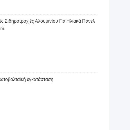
 Σιδηροτροχιές Αλουμινίου Για Ηλιακά Πάνελ
mm
φωτοβολταϊκή εγκατάσταση